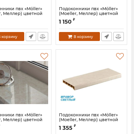
нники пвх «Möller»
Подоконники пвх «Möller»
r, Меллер) цветной
(Moeller, Меллер) цветной
вый золотой дуб
матовый серебристый
₽
1 150
ясень
Артикул:
MOL0234.50/6S
 корзину
В корзину
нники пвх «Möller»
Подоконники пвх «Möller»
r, Меллер) цветной
(Moeller, Меллер) цветной
вый крем-брюле
матовый светлый мрамор
₽
1 355
MOL0230.30S