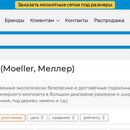
Заказать москитные сетки под размеры
Бренды
Клиентам
Контакты
Распродажа
(Moeller, Меллер)
венные экологически безопасные и долговечные подокон
имерного композита в большом диапазоне размеров и широ
ные, под дерево, камень и т.д.).
умолчанию
цене
названию
рейтингу