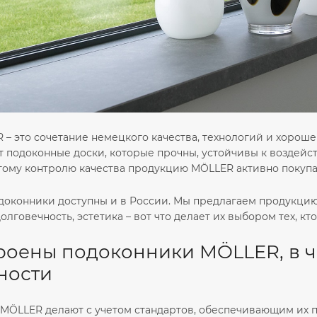
 – это сочетание немецкого качества, технологий и хорош
 подоконные доски, которые прочны, устойчивы к воздейс
огому контролю качества продукцию MÖLLER активно покупа
одоконники доступны и в России. Мы предлагаем продукцию
олговечность, эстетика – вот что делает их выбором тех, кто
троены подоконники MÖLLER, в ч
ности
MÖLLER делают с учетом стандартов, обеспечивающим их пр