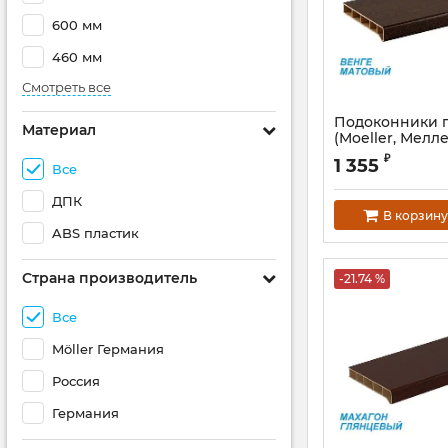
600 мм
460 мм
Смотреть все
Подоконники п
Материал
(Moeller, Мелл
матовый венге
₽
1 355
Все
Артикул:
S
ДПК
В корзину
ABS пластик
Страна производитель
-21.74 %
Все
Möller Германия
Россия
Германия