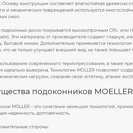
. Основу конструкции составляет влагостойкая древесно-с
аги и механических повреждений используется многослойн
вых смол.
подоконных досок покрывается высокопрочным CPL- или HPL
nate). Эти материалы от производителя создают гладкую, и
, бытовой химии. Дополнительно применяется технология «
, что не только улучшает внешний вид, но также повышает 
пользованию современного термопрессования, а также пре
я идеально выверена. Технологии MOLLER позволяют создат
еханических нагрузок, сохраняя свою эстетику, атакже экс
щества подоконников MOELLER
оски MÖLLER – это сочетание немецких технологий, преми
их надежность, долговечность.
ожительные стороны: