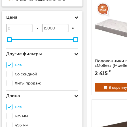
Цена
-
₽
Другие фильтры
Подоконники 
Все
«Möller» (Moell
LD-40 белый аг
₽
2 415
Со скидкой
Хиты продаж
В корзину
Длина
Все
625 мм
495 мм