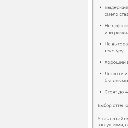
Выдержива
смело ста
Не деформ
или резки
Не выгора
текстуру.
Хороший в
Легко очи
бытовыми 
Стоят до 
Выбор оттенко
У нас на сайт
заглушками, 