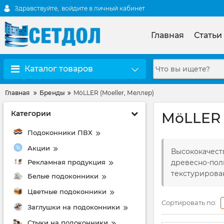
Здравствуйте,
войдите в личный кабинет
Главная
Статьи
Каталог товаров
Главная
Бренды
MöLLER (Moeller, Меллер)
Категории
MöLLER 
Подоконники ПВХ
Акции
Высококачест
Рекламная продукция
древесно-пол
текстурирован
Белые подоконники
Цветные подоконники
Сортировать по:
Заглушки на подоконники
Стыки на подоконники