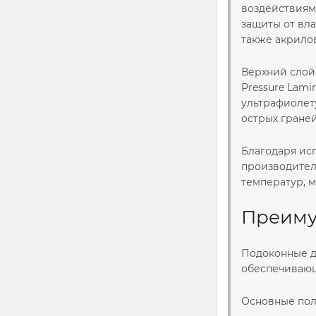
воздействиям
защиты от вл
также акрило
Верхний слой 
Pressure Lami
ультрафиолету
острых граней
Благодаря ис
производител
температур, м
Преиму
Подоконные д
обеспечивающ
Основные пол