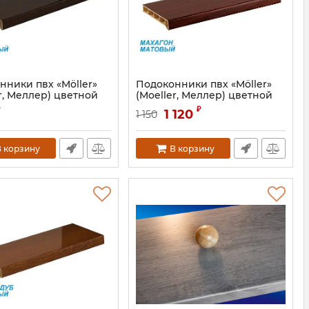
нники пвх «Möller»
Подоконники пвх «Möller»
r, Меллер) цветной
(Moeller, Меллер) цветной
вый венге
матовый махагон
₽
1 120
1 150
MOL0230.83S
Артикул:
MOL0230.51/6S
 корзину
В корзину