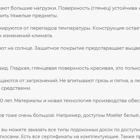
ют большие нагрузки. Поверхность (глянец) устойчива
вить тяжелые предметы.
ируются от перепадов температуры. Конструкция остает
х изменений климата.
ют на солнце. Защитное покрытие предотвращает выцвет
ид. Гладкая, глянцевая поверхность красивая, это тольк
щаются от загрязнений. Не впитывают грязь и пятна, а
средствами.
40 лет. Материалы и новая технология производства об
в тоже очень большой. Например, доступны Moeller белый, 
е вы можете заказать все типы подоконных досок по доступ
откосами. Есть все сертификаты на комплектующие. Также 