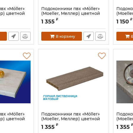
вх «Möller»
Подоконники пвх «Möller»
Подоко
ер) цветной
(Moeller, Меллер) цветной
(Moelle
агон
матовый золотой дуб
глянце
₽
₽
1 355
1 150
1
Артикул:
ROS6619.09/6S
В корзину
В
вх «Möller»
Подоконники пвх «Möller»
Подоко
ер) цветной
(Moeller, Меллер) цветной
(Moelle
й ручей
матовый горная
глянце
₽
₽
1 355
1 355
лиственница
49/6S
Артикул: