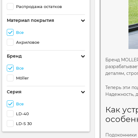
Распродажа остатков
Материал покрытия
Все
Акриловое
Бренд
Бренд MOLLER
разрабатывает
Все
деталям, стр
Möller
Теперь эти п
Серия
Надежность, д
Все
Как ус
LD-40
особен
LD-S 30
Подоконники 