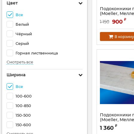
Цвет
Подоконники п
(Moeller, Мелл
Все
глянцевый мах
₽
900
1 150
Белый
Артикул:
MOL0212.5
Чёрный
В корзину
Серый
Горная лиственница
Смотреть все
Ширина
Все
100-600
100-850
Подоконники п
150-500
(Moeller, Мелл
матовый белы
150-600
₽
1 360
Артикул:
MOL0043.
Смотреть все