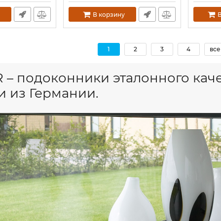
В корзину
В
1
2
3
4
все
 – подоконники эталонного каче
и из Германии.