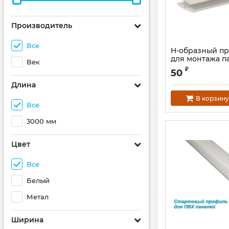
Производитель
Все
H-образный пр
для монтажа п
Век
₽
50
Длина
В корзину
Все
3000 мм
Цвет
Все
Белый
Метал
Ширина