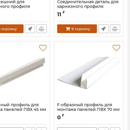
нешний для
Соединительная деталь для
ного профиля
карнизного профиля
са)
(плинтуса)
₽
11
 корзину
В корзину
зный профиль для
F-образный профиль для
а панелей ПВХ 45 мм
монтажа панелей ПВХ 70 мм
₽
0