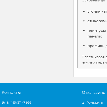
Основные дет
уголки - 
стыковочн
плинтусы 
панели;
профили д
Пластиковая ф
нужных парам
Контакты
О магазине
8 (495) 37-47-956
Реквизиты