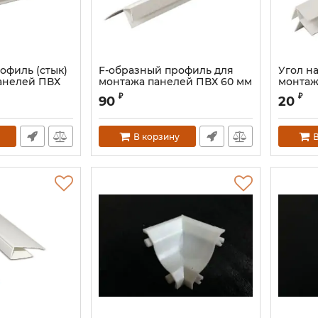
офиль (стык)
F-образный профиль для
Угол н
анелей ПВХ
монтажа панелей ПВХ 60 мм
монтаж
₽
₽
90
20
В корзину
В