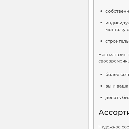
собственн
индивидуа
монтажу 
строитель
Наш магазин 
своевременные
более сот
вы и ваша
делать би
Ассорт
Надежное сое