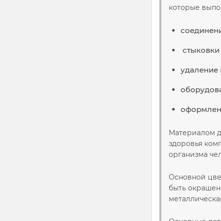
которые выпо
соединени
стыковки 
удаление 
оборудова
оформлени
Материалом дл
здоровья ком
организма че
Основной цве
быть окрашены
металлическая