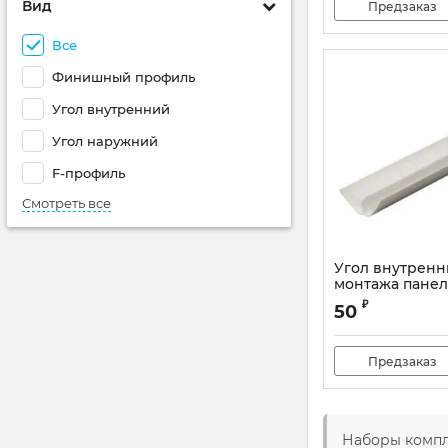
Вид
Предзаказ
Все
Финишный профиль
Угол внутренний
Угол наружний
F-профиль
Смотреть все
Угол внутренн
монтажа пане
₽
50
Предзаказ
Наборы компл