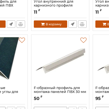
филь для
Угол внутренний для
Угол в
лей ПВХ
карнизного профиля
карниз
(плинтуса)
(плинту
₽
₽
11
11
В корзину
В
ные
F-образный профиль для
F-обра
 углы для
монтажа панелей ПВХ 30 мм
монтаж
ых панелей
₽
₽
50
95