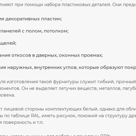
лняют при помощи набора пластиковых деталей. Они предн
я декоративных пластин;
панелей с полом, потолком;
щелей;
ния откосов в дверных, оконных проемах;
я наружных, внутренних углов, которые образуют покр
я изготовления такой фурнитуры служит гибкий, прочный п
понентов. Он не выделяет летучих веществ, металлов, паг
ловека.
т лицевой стороны комплектующих белый, однако для обл
 по таблице RAL, иметь рисунок, похожий на структуру дре
 поверхность и т.п.