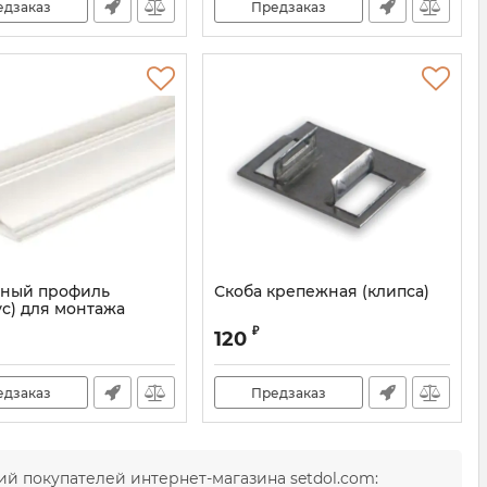
едзаказ
Предзаказ
ный профиль
Скоба крепежная (клипса)
ус) для монтажа
й ПВХ
₽
120
едзаказ
Предзаказ
й покупателей интернет-магазина setdol.com: