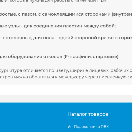
али, которые нужны для работы с панелями ПВХ:
простые, с пазом, с самоклеящимися сторонами (внутрен
ые узлы - для соединения пластин между собой;
- потолочные, для пола - одной стороной крепят к гори
ля оборудования откосов (F-профили, стартовые).
урнитура отличается по цвету, ширине лицевых, рабочих с
етров нужно обратиться к менеджеру через письменную ф
Каталог товаров
Подоконники ПВХ