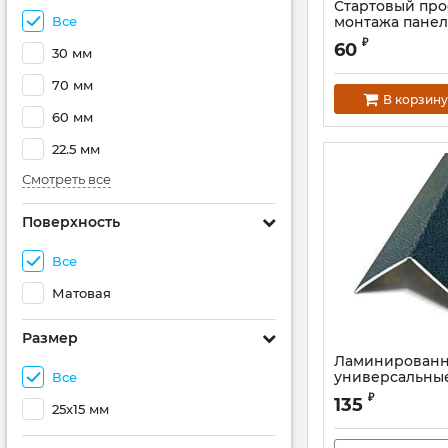
Стартовый про
Все
монтажа пане
₽
60
30 мм
70 мм
В корзину
60 мм
22.5 мм
Смотреть все
Поверхность
Все
Матовая
Размер
Ламинирован
универсальные
Все
ламинированн
₽
135
25х15 мм