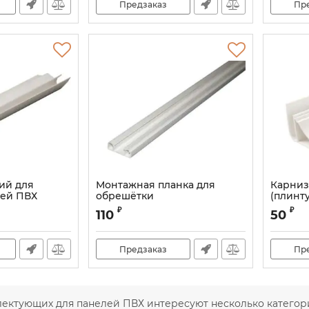
Предзаказ
Пр
ий для
Монтажная планка для
Карниз
лей ПВХ
обрешётки
(плинт
панеле
₽
₽
110
50
Предзаказ
Пр
ектующих для панелей ПВХ интересуют несколько категори