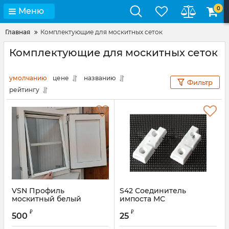
0
Меню
Главная
Комплектующие для москитных сеток
Комплектующие для москитных сеток
умолчанию
цене
названию
Фильтр
рейтингу
VSN Профиль
S42 Соединитель
москитный белый
импоста МС
₽
₽
500
25