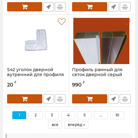
S42 уголок дверной
Профиль рамный для
вутренний для профиля
сеток дверной серый
42 мм
(антрацит) 42 мм
₽
₽
20
990
1
2
3
4
5
...
10
все
вперёд »