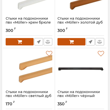
Стыки на подоконники
Стыки на подоконники
пвх «Möller» крем брюле
пвх «Möller» золотой дуб
₽
₽
300
300
Стыки на подоконники
Стыки на подоконники
пвх «Möller» светлый дуб
пвх «Möller» чёрный
ультрамат 490 мм
₽
₽
170
350