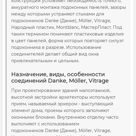
конструкций усложняет необходимость точного,
аккуратного монтажа подоконных панелей, зазоры
между которыми устраняют стыками для
подоконников
Danke (Данке), Möller, Vitrage,
Народный пластик, Montblanc, МастерПласт
. Под
таким термином понимают пластиковые изделия
в цвет панелей, форма которых повторяет силуэт
подоконника в разрезе. Использование
соединителей делает общий вид окна
привлекательным и цельным.
Назначение, виды, особенности
соединений Danke, Möller, Vitrage
При проектировании зданий малоэтажной,
высотной застройки архитекторы используют
прием, называемый эркером - выступающий
элемент дома, проемы которого заполняют
оконными блоками. Внутреннюю отделку часто
выполняют с использованием
подоконников
Danke (Данке), Möller, Vitrage,