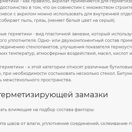
рметики - как правило, акрилат применяется для герметиз
остоинство в том, что он совместим с множеством строите
меси с акрилом можно использовать для внутренней отделки
обирает пыль, грязь, (меняет белый цвет на серый).
е герметики - вид пластичной замазки, который используе
ого уплотнителя. Одно- или двухкомпонентный состав при
оединению стеклопакетов, улучшения показателя термоуст
ких температур, атмосферных воздействий, масел, кислот и
ерметики - к этой категории относят различные бутиловы
в, при необходимости состыковать несколько стекол. Бит
ь межстекольного пространства.
герметизирующей замазки
ать влияющие на подбор состава факторы:
ита швов от влаги, уплотнение соединений, склеивание п