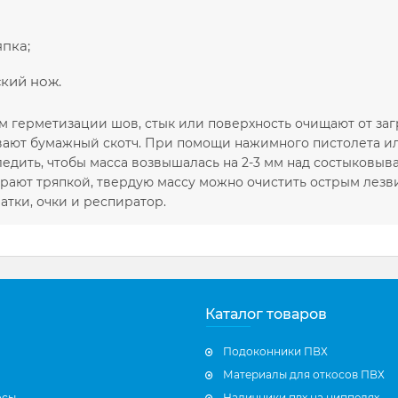
япка;
кий нож.
м герметизации шов, стык или поверхность очищают от заг
вают бумажный скотч. При помощи нажимного пистолета и
ледить, чтобы масса возвышалась на 2-3 мм над состыков
ирают тряпкой, твердую массу можно очистить острым лезв
атки, очки и респиратор.
Каталог товаров
Подоконники ПВХ
Материалы для откосов ПВХ
осы
Наличники пвх на ниппелях