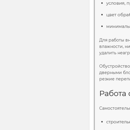
условия, 
цвет обра
минимальн
Для работы в
влажности, н
удалить неаг
Обустройство
дверными бло
резкие переп
Работа
Самостоятель
строитель