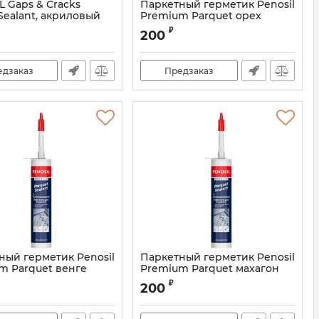
L Gaps & Cracks
Паркетный герметик Penosil
 Sealant, акриловый
Premium Parquet орех
к 310 мл, белый (1уп.
Артикул:
PF-100
₽
200
едзаказ
Предзаказ
ный герметик Penosil
Паркетный герметик Penosil
m Parquet венге
Premium Parquet махагон
PF-343
Артикул:
PF-103
₽
200