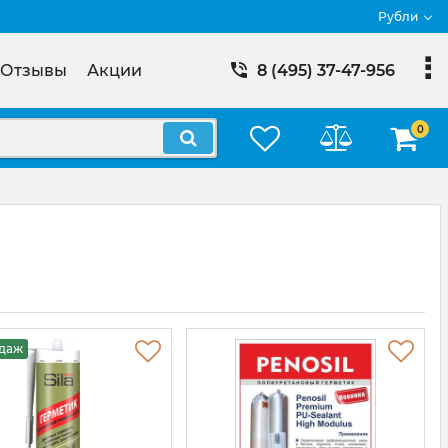
Рубли
Отзывы
Акции
8 (495) 37-47-956
0
одаж