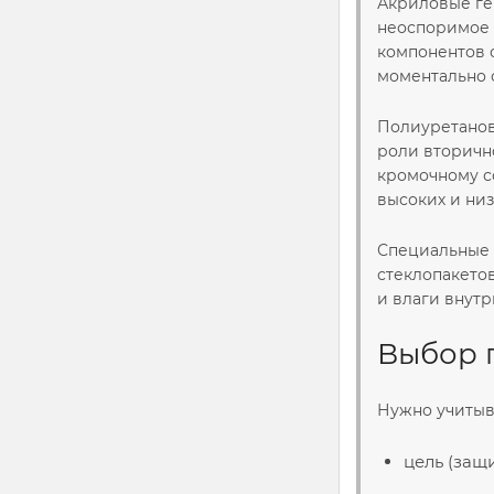
Акриловые ге
неоспоримое д
компонентов с
моментально с
Полиуретановы
роли вторичн
кромочному с
высоких и низ
Специальные г
стеклопакето
и влаги внутр
Выбор 
Нужно учитыв
цель (защ