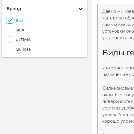
Бренд
Давно минова
материал обл
Все
самым высоки
SILA
установки око
установить л
ULTIMA
Quilosa
Виды г
Интернет-маг
назначение к
Силиконовые 
окон. Его поп
поверхностей
составы удобн
удаляя “лишни
хорошо улови