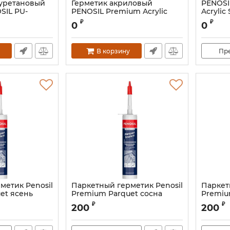
иуретановый
Герметик акриловый
PENOSI
SIL PU-
PENOSIL Premium Acrylic
Acrylic
dulus
Sealant
гермети
₽
₽
0
0
-12шт.)
В корзину
Пр
метик Penosil
Паркетный герметик Penosil
Паркет
et ясень
Premium Parquet сосна
Premiu
Артикул:
PF-86
Артикул:
₽
₽
200
200