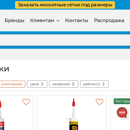
Заказать москитные сетки под размеры
Бренды
Клиентам
Контакты
Распродажа
ки
умолчанию
цене
названию
рейтингу
Топ пр