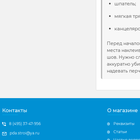
шпатель;
мягкая тр
канцелярс
Перед начало
места наклеи
шов. Нужно с
аккуратно уб
надевать перч
Контакты
О магазине
8 (495) 37-47-956
Реквизиты
Статьи
pda.stroi@ya.ru
Частые вопр