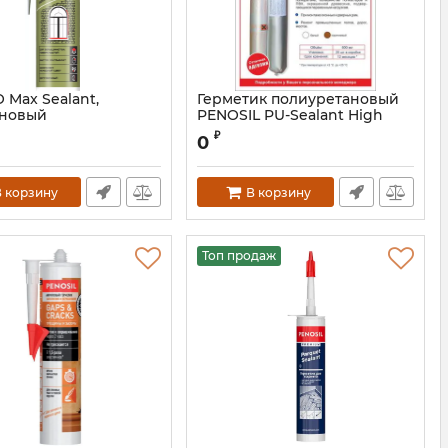
O Max Sealant,
Герметик полиуретановый
оновый
PENOSIL PU-Sealant High
сальный герметик,
Modulus
₽
0
 280 мл
 корзину
В корзину
Топ продаж