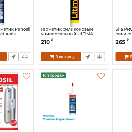
метик Penosil
Герметик силиконовый
Sila PR
et клён
универсальный ULTIMA
силик
универ
Артикул:
H0801S
₽
₽
210
265
белый,
В корзину
В
Топ продаж