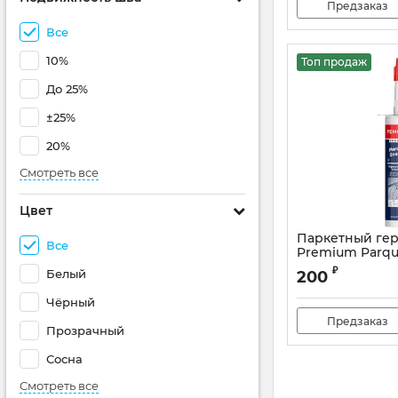
Предзаказ
Все
10%
Топ продаж
До 25%
±25%
20%
Смотреть все
Цвет
Паркетный гер
Все
Premium Parqu
Артикул:
PF-90
₽
Белый
200
Чёрный
Предзаказ
Прозрачный
Сосна
Смотреть все