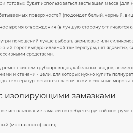
при готовых будет использоваться застывшая масса (для 
батываемых поверхностей (подойдет белый, черный, виш
ое время отверждения (в лучшую сторону отличаются ак
нутри помещений лучше выбрать акриловые или силиконовы
ижний порог выдерживаемой температуры, нет ядовитых, с
рессивными средствами.
, ремонт систем трубопроводов, кабельных вводов, элемен
ками и стенами - цели, для которых нужно купить полиур
ады температур, остаются пластичными в сильные морозы, 
 с изолирующими замазками
ное использование замазки потребуется ручной инструмент
ный (монтажного) скотч;