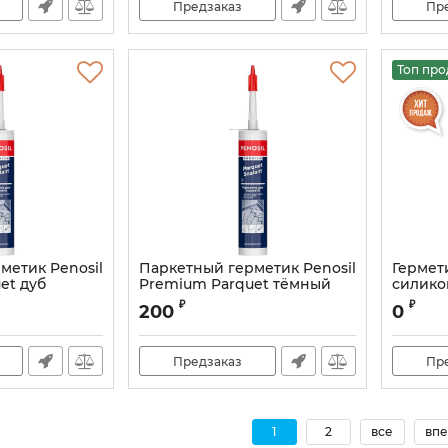
Предзаказ
Пр
Топ пр
метик Penosil
Паркетный герметик Penosil
Гермет
et дуб
Premium Parquet тёмный
силик
дуб
Quilosa
₽
₽
200
0
белый
Артикул:
PF-96
Артикул:
Предзаказ
Пр
1
2
все
впе