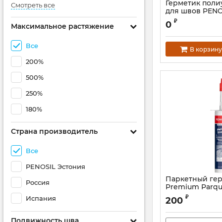
Герметик пол
Смотреть все
для швов PENO
Sealant Low Mo
₽
0
Максимальное растяжение
Все
В корзину
200%
500%
250%
180%
Страна производитель
Все
PENOSIL Эстония
Паркетный гер
Россия
Premium Parqu
Артикул:
PF-86
₽
Испания
200
Подвижность шва