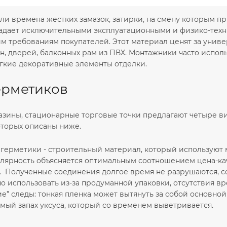
ли времена жестких замазок, затирки, на смену которым п
адает исключительными эксплуатационными и физико-тех
м требованиям покупателей. Этот материал ценят за униве
н, дверей, балконных рам из ПВХ. Монтажники часто исполь
егкие декоративные элементы отделки.
ерметиков
азины, стационарные торговые точки предлагают четыре ви
оторых описаны ниже.
герметики - строительный материал, который используют м
улярность объясняется оптимальным соотношением цена-ка
. Полученные соединения долгое время не разрушаются, со
о использовать из-за продуманной упаковки, отсутствия вр
е” следы: тонкая пленка может вытянуть за собой основной
мый запах уксуса, который со временем выветривается.