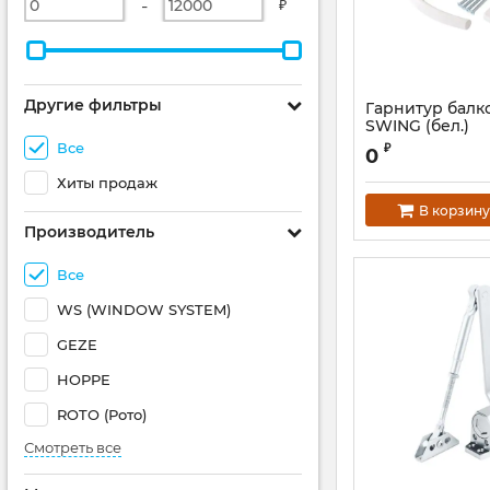
-
₽
Другие фильтры
Гарнитур балк
SWING (бел.)
Все
₽
0
Хиты продаж
В корзину
Производитель
Все
WS (WINDOW SYSTEM)
GEZE
HOPPE
ROTO (Рото)
Смотреть все