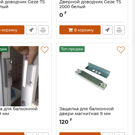
й доводчик Geze TS
Дверной доводчик Geze TS
елый
2000 белый
₽
0
 корзину
В корзину
одаж
Топ продаж
а для балконной
Защелка для балконной
9 мм
двери магнитная 9 мм
Артикул:
УТЯ00005894S
₽
120