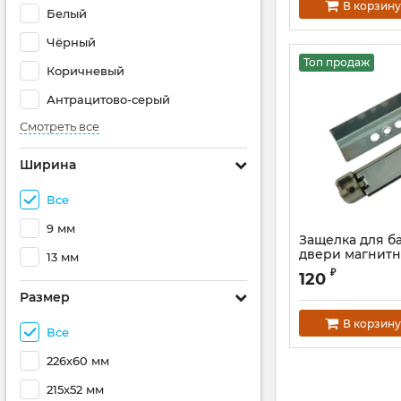
В корзину
Белый
Чёрный
Топ продаж
Коричневый
Антрацитово-серый
Смотреть все
Ширина
Все
9 мм
Защелка для б
двери магнитн
13 мм
Артикул:
УТЯ00005
₽
120
Размер
В корзину
Все
226х60 мм
215x52 мм