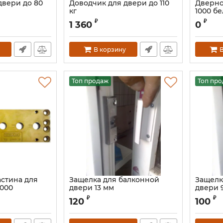
двери до 80
Доводчик для двери до 110
Дверно
кг
1000 б
₽
₽
1 360
0
В корзину
В
Топ продаж
Топ пр
стина для
Защелка для балконной
Защелк
2000
двери 13 мм
двери 
₽
₽
120
100