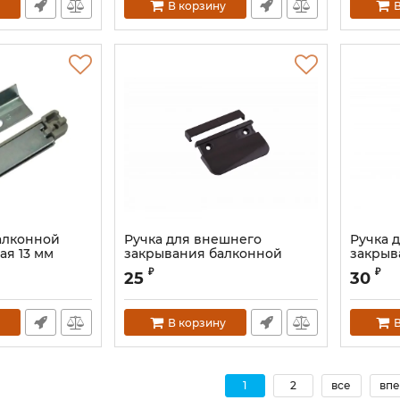
В корзину
В
алконной
Ручка для внешнего
Ручка 
ая 13 мм
закрывания балконной
закрыв
двери чёрная
двери 
893S
₽
₽
25
30
В корзину
В
1
2
все
впе