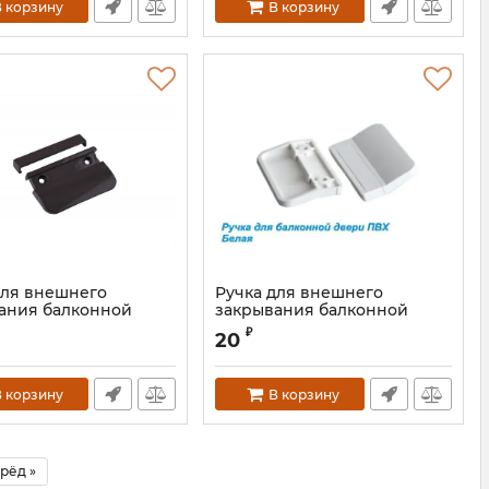
 корзину
В корзину
для внешнего
Ручка для внешнего
ания балконной
закрывания балконной
антрацит
двери белая
₽
20
 корзину
В корзину
рёд »