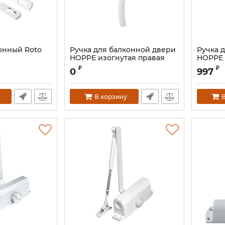
онный Roto
Ручка для балконной двери
Ручка 
HOPPE изогнутая правая
HOPPE 
бел.
Артикул:
₽
₽
0
997
Артикул:
HOP0296.07R
В корзину
В