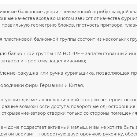
иковые балконные двери - неизменный атрибут каждой ква
нные качества входа во многом зависят от качества фурни
 правильную геометрию блоков, плотность притвора, плав
я пластиковой балконной группы состоит из нескольких гр
для балконной группы ТМ НОРРЕ – запатентованный ин
 затвора к простому защелкиванию;
ление-ракушка или ручка курильщика, позволяющая пр
оводчики фирм Германии и Китая.
ктующих для металлопластиковой створки не терпит поспе
 разные возможности доступа: поворотные односторонние 
 открывание-затвор створки только со стороны помещения
шем доме подрастает активный малыш, и вы не хотите быть
другой вариант – поворотную двустороннюю рукоятку, обес