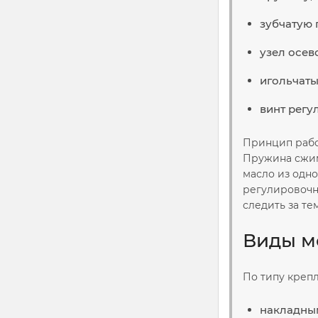
зубчатую 
узел осев
игольчат
винт регу
Принцип работ
Пружина сжима
масло из одно
регулировочн
следить за те
Виды м
По типу креп
накладны