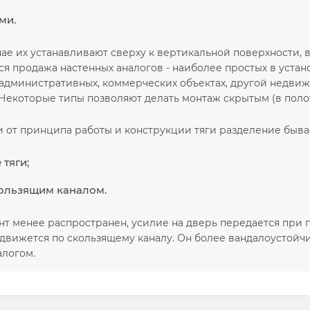
ми.
ае их устанавливают сверху к вертикальной поверхности, 
ся продажа настенных аналогов - наиболее простых в уста
 административных, коммерческих объектах, другой недви
Некоторые типы позволяют делать монтаж скрытым (в полот
 от принципа работы и конструкции тяги разделение бывае
тяги;
кользящим каналом.
нт менее распространен, усилие на дверь передается при
 движется по скользящему каналу. Он более вандалоустойч
логом.