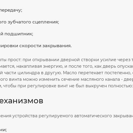
передачу;
ого зубчатого сцепления;
ый подшипник;
лировки скорости закрывания.
ы прост: при открывании дверной створки усилие через тя
ется, накапливая энергию, и после того, как дверь опуск
й части цилиндра в другую. Масло перетекает постепенно,
ого винта можно изменить сечение масляного канала - две
м, чтобы при регулировке винт не был выкручен полностью:
еханизмов
ления устройства регулируемого автоматического закрыва
ми;