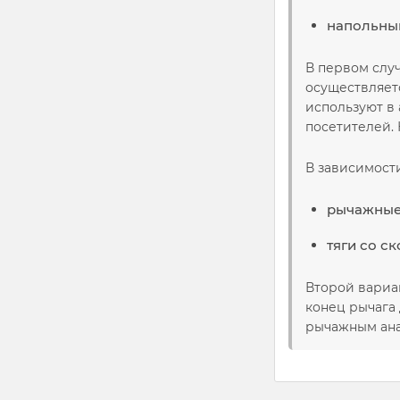
напольны
В первом случ
осуществляет
используют в
посетителей. 
В зависимости
рычажные 
тяги со с
Второй вариа
конец рычага
рычажным ана