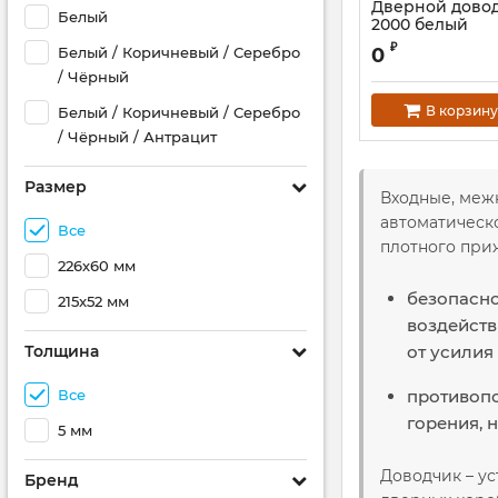
Дверной довод
Белый
2000 белый
₽
Белый / Коричневый / Серебро
0
/ Чёрный
В корзину
Белый / Коричневый / Серебро
/ Чёрный / Антрацит
Размер
Входные, меж
автоматическо
Все
плотного приж
226х60 мм
безопасно
215x52 мм
воздейств
Толщина
от усилия
Все
противопо
горения, 
5 мм
Доводчик – ус
Бренд