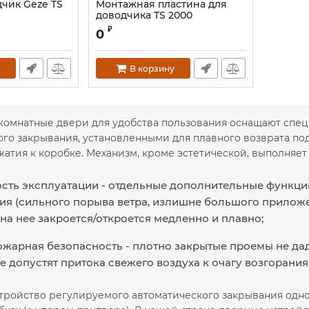
чик Geze TS
Монтажная пластина для
доводчика TS 2000
₽
0
В корзину
комнатные двери для удобства пользования оснащают спе
го закрывания, установленными для плавного возврата по
атия к коробке. Механизм, кроме эстетической, выполняет
сть эксплуатации - отдельные дополнительные функции
ия (сильного порыва ветра, излишне большого прилож
 на нее закроется/откроется медленно и плавно;
жарная безопасность - плотно закрытые проемы не да
не допустят притока свежего воздуха к очагу возгорания
тройство регулируемого автоматического закрывания одно-