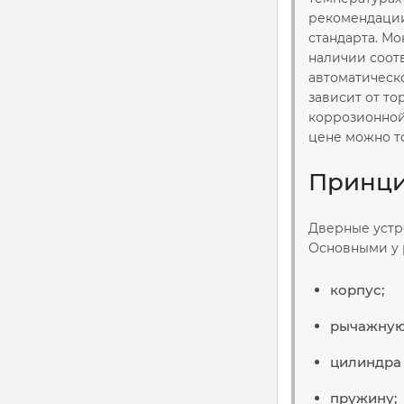
рекомендации
стандарта. М
наличии соот
автоматическ
зависит от то
коррозионной
цене можно т
Принци
Дверные устр
Основными у 
корпус;
рычажную 
цилиндра 
пружину;