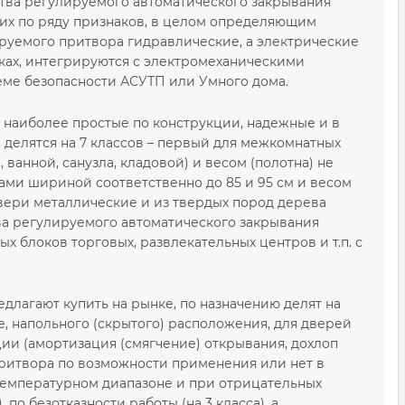
ства регулируемого автоматического закрывания
 их по ряду признаков, в целом определяющим
руемого притвора гидравлические, а электрические
ках, интегрируются с электромеханическими
еме безопасности АСУТП или Умного дома.
 наиболее простые по конструкции, надежные и в
 делятся на 7 классов – первый для межкомнатных
ванной, санузла, кладовой) и весом (полотна) не
нами шириной соответственно до 85 и 95 см и весом
двери металлические и из твердых пород дерева
ства регулируемого автоматического закрывания
х блоков торговых, развлекательных центров и т.п. с
длагают купить на рынке, по назначению делят на
, напольного (скрытого) расположения, для дверей
ии (амортизация (смягчение) открывания, дохлоп
 притвора по возможности применения или нет в
 температурном диапазоне и при отрицательных
 по безотказности работы (на 3 класса), а