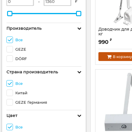
-
₽
Производитель
Доводчик для 
кг
Все
₽
990
GEZE
В корзину
DÖRF
Страна производитель
Все
Китай
GEZE Германия
Цвет
Все