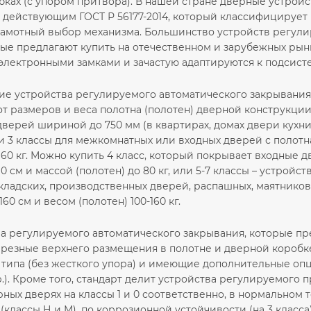
бках (с упором притвора). В нашей стране дверные устрой
 действующим ГОСТ Р 56177-2014, который классифицирует
рамотный выбор механизма. Большинство устройств регули
рые предлагают купить на отечественном и зарубежных рын
электронными замками и зачастую адаптируются к подсист
ие устройства регулируемого автоматического закрывания
т размеров и веса полотна (полотен) дверной конструкции
верей шириной до 750 мм (в квартирах, домах двери кухни, 
2 и 3 классы для межкомнатных или входных дверей с полот
 60 кг. Можно купить 4 класс, который покрывает входные 
0 см и массой (полотен) до 80 кг, или 5-7 классы – устрой
кладских, производственных дверей, распашных, маятниковы
60 см и весом (полотен) 100-160 кг.
а регулируемого автоматического закрывания, которые пре
врезные верхнего размещения в полотне и дверной коробке
 типа (без жесткого упора) и имеющие дополнительные опц
.). Кроме того, стандарт делит устройства регулируемого
ных дверях на классы 1 и 0 соответственно, в нормальном
(классы Н и М), по коррозионной устойчивости (на 3 класса),