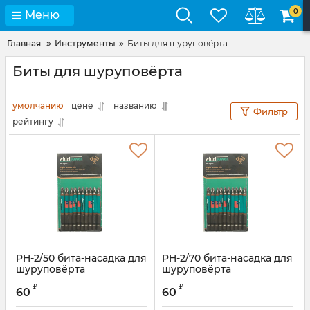
0
Меню
Главная
Инструменты
Биты для шуруповёрта
Биты для шуруповёрта
умолчанию
цене
названию
Фильтр
рейтингу
PH-2/50 бита-насадка для
PH-2/70 бита-насадка для
шуруповёрта
шуруповёрта
Артикул:
PH2-50
Артикул:
PH2-70S
₽
₽
60
60