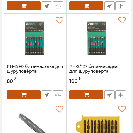
PH-2/90 бита-насадка для
PH-2/127 бита-насадка
шуруповёрта
для шуруповёрта
Артикул:
PH2-90S
Артикул:
PH2-127S
₽
₽
80
100