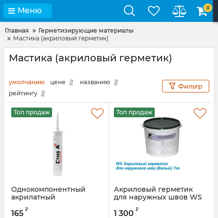
0
Меню
Главная
Герметизирующие материалы
Мастика (акриловый герметик)
Мастика (акриловый герметик)
умолчанию
цене
названию
Фильтр
рейтингу
Топ продаж
Топ продаж
Однокомпонентный
Акриловый герметик
акрилатный
для наружных швов WS
паропроницаемый
(WINDOW SYSTEM)
₽
₽
герметик Стиз-А белый
165
1 300
Артикул:
WSout007