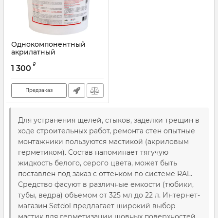
Однокомпонентный
акрилатный
паропроницаемый
₽
герметик Стиз-А, ведро
1 300
7 кг
Предзаказ
Для устранения щелей, стыков, заделки трещин в
ходе строительных работ, ремонта стен опытные
монтажники пользуются мастикой (акриловым
герметиком). Состав напоминает тягучую
жидкость белого, серого цвета, может быть
поставлен под заказ с оттенком по системе RAL.
Средство фасуют в различные емкости (тюбики,
тубы, ведра) объемом от 325 мл до 22 л. Интернет-
магазин Setdol предлагает широкий выбор
мастик для герметизации шовных поверхностей,