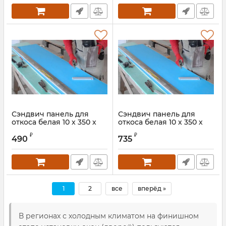
Сэндвич панель для
Сэндвич панель для
откоса белая 10 х 350 х
откоса белая 10 х 350 х
2000 мм
3000 мм
₽
₽
490
735
1
2
все
вперёд »
В регионах с холодным климатом на финишном