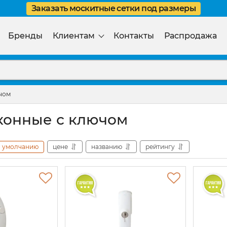
Заказать москитные сетки под размеры
Бренды
Клиентам
Контакты
Распродажа
чом
конные с ключом
умолчанию
цене
названию
рейтингу