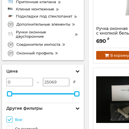
Приточные клапана
Клинья монтажные
Подкладки под стеклопакет
Дополнительные элементы
Ручка оконна
Ручки оконные
с кнопкой бел
двусторонние
Артикул:
632337s
₽
690
Соединители импоста
Оконный профиль
В корзину
Цена
-
₽
Другие фильтры
Все
Со скидкой