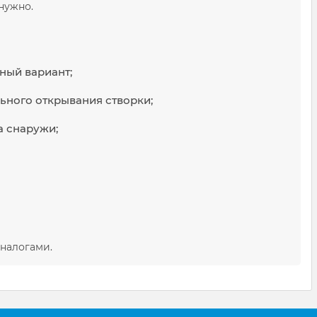
нужно.
ный вариант;
льного открывания створки;
а снаружи;
аналогами.