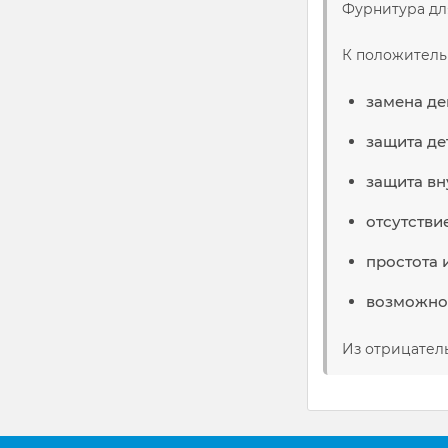
Фурнитура дл
К положитель
замена де
защита де
защита вн
отсутстви
простота 
возможнос
Из отрицател