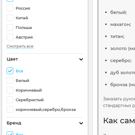
Россия
белый;
Китай
махагон;
Польша
титан;
Австрия
Смотреть все
золото (ма
Цвет
серебро;
Все
дуб золот
Белый
бронза (ма
Коричневый
Заказать руко
Серебристый
стандартных р
коричневый,серебро,бронза
Как са
Бренд
Все