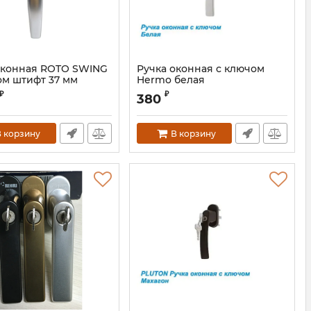
оконная ROTO SWING
Ручка оконная с ключом
ом штифт 37 мм
Hermo белая
ро)
₽
₽
380
632311S
 корзину
В корзину