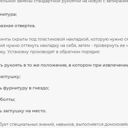
тельной замены стандартной рукоятки на новую с запирани
нитура;
азная отвертка.
ты скрыты под пластиковой накладкой, которую нужно смес
й нужно оттянуть накладку на себя, затем - провернуть ее 
ку. Установку производят в обратном порядке:
ь рукоять в то же положение, в котором при извлечен
заглушку;
ь фурнитуру в гнездо;
 болты;
ь заглушку на место.
бует специальных знаний, навыков, выполняется домохозяйк