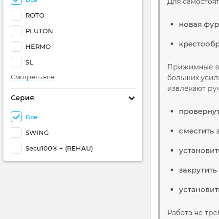
Для самостоя
ROTO
новая фур
PLUTON
крестообр
HERMO
SL
Прижимные вин
Смотреть все
больших усили
извлекают руч
Серия
провернут
Все
сместить 
SWING
Secu100® + (REHAU)
установит
закрутить
установит
Работа не тре