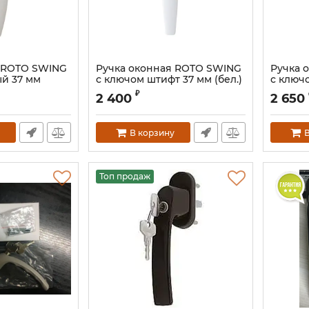
я ROTO SWING
Ручка оконная ROTO SWING
Ручка 
ый 37 мм
с ключом штифт 37 мм (бел.)
с ключ
(сереб
Артикул:
632296S
₽
2 400
2 650
Артикул:
В корзину
В
Топ продаж