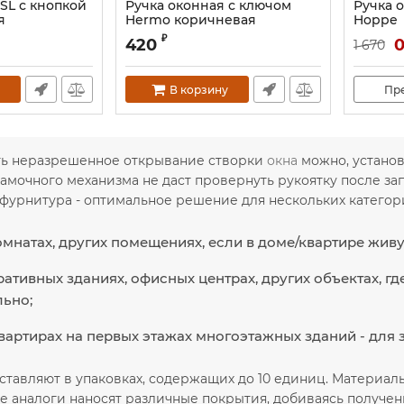
SL с кнопкой
Ручка оконная с ключом
Ручка 
я
Hermo коричневая
Hoppe
₽
420
1 670
В корзину
Пр
ь неразрешенное открывание створки
окна
можно, установ
замочного механизма не даст провернуть рукоятку после з
я фурнитура - оптимальное решение для нескольких катего
омнатах, других помещениях, если в доме/квартире живу
ативных зданиях, офисных центрах, других объектах, 
ьно;
вартирах на первых этажах многоэтажных зданий - для 
тавляют в упаковках, содержащих до 10 единиц. Материалы
 аналоги наносят различные покрытия, добиваясь получени