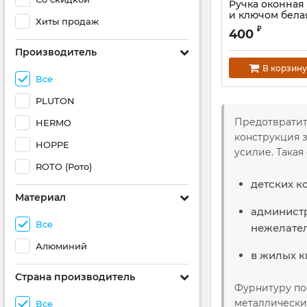
Ручка оконная 
и ключом бела
Хиты продаж
₽
400
Производитель
В корзину
Все
PLUTON
Предотвратит
HERMO
конструкция 
HOPPE
усилие. Така
ROTO (Рото)
детских к
Материал
администр
Все
нежелател
Алюминий
в жилых к
Страна производитель
Фурнитуру пос
металлические
Все