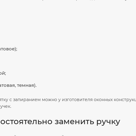
товое);
ой;
товая, темная).
ятку с запиранием можно у изготовителя оконных конструк
учек.
мостоятельно заменить ручку