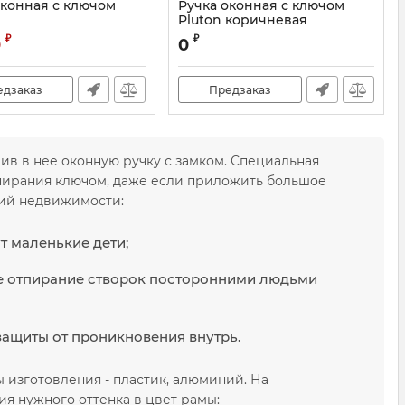
оконная с ключом
Ручка оконная с ключом
Pluton коричневая
₽
₽
0
0
едзаказ
Предзаказ
ив в нее оконную ручку с замком. Специальная
апирания ключом, даже если приложить большое
рий недвижимости:
т маленькие дети;
где отпирание створок посторонними людьми
защиты от проникновения внутрь.
 изготовления - пластик, алюминий. На
я нужного оттенка в цвет рамы: