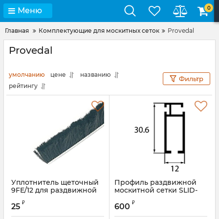
0
Меню
Главная
Комплектующие для москитных сеток
Provedal
Provedal
умолчанию
цене
названию
Фильтр
рейтингу
Уплотнитель щеточный
Профиль раздвижной
9FE/12 для раздвижной
москитной сетки SLID-
москитной сетки
50X коричневый
₽
₽
25
600
Артикул:
516S
Артикул:
ROS0698.05S