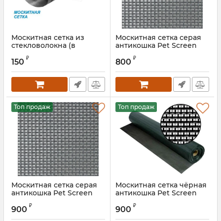
Москитная сетка из
Москитная сетка серая
стекловолокна (в
антикошка Pet Screen
рулонах) 1800 мм
1400 мм
₽
₽
150
800
Артикул:
10781S
Топ продаж
Топ продаж
Москитная сетка серая
Москитная сетка чёрная
антикошка Pet Screen
антикошка Pet Screen
1600 мм
1600 мм
₽
₽
900
900
Артикул:
ANTR1