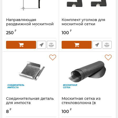
Направляющая
Комплект уголков для
раздвижной москитной
москитной сетки
сетки 640-41X белый
Provedal
₽
₽
250
100
Артикул:
ROS0697.07S3
Артикул:
ELM0338MS
Cоединительная деталь
Москитная сетка из
для импоста
стекловолокна (в
рулонах) 1200 мм
Артикул:
WSCCP00019S
₽
₽
8
100