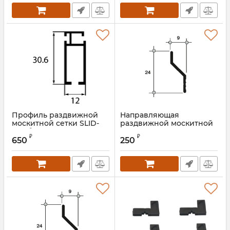
Профиль раздвижной
Направляющая
москитной сетки SLID-
раздвижной москитной
50X белый
сетки 640-41X
₽
₽
коричневый
650
250
Артикул:
ROS0697.05S3