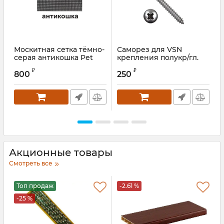
Москитная сетка тёмно-
Саморез для VSN
серая антикошка Pet
крепления полукр/гл.
Screen 1400 мм
А2 4,2X13 мм
₽
₽
800
250
Акционные товары
Смотреть все
Топ продаж
-2.61 %
-25 %