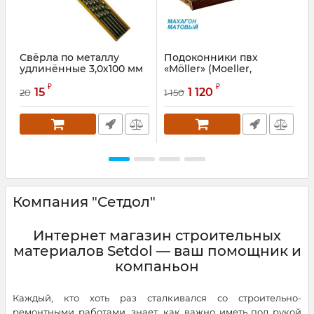
Свёрла по металлу
Подоконники пвх
удлинённые 3,0х100 мм
«Möller» (Moeller,
«
Меллер) цветной
Артикул:
FRX3020
₽
₽
матовый махагон
15
1 120
20
1 150
1
Артикул:
MOL0230.51/6S
А
Компания "Сетдол"
Интернет магазин строительных
материалов Setdol — ваш помощник и
компаньон
Каждый, кто хоть раз сталкивался со строительно-
ремонтными работами, знает, как важно иметь под рукой