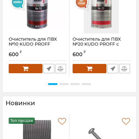
Очиститель для ПВХ
Очиститель для ПВХ
№10 KUDO PROFF
№20 KUDO PROFF с
слаборастворяющий,
антистатиком
₽
₽
1000 мл
нерастворяющий, 1000
600
600
мл
Новинки
Топ продаж