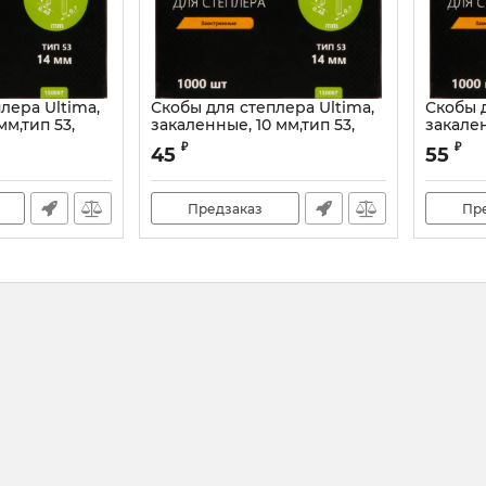
лера Ultima,
Скобы для степлера Ultima,
Скобы д
мм,тип 53,
закаленные, 10 мм,тип 53,
закален
00 шт.
заостренные 1000 шт.
заостр
₽
₽
45
55
Предзаказ
Пр