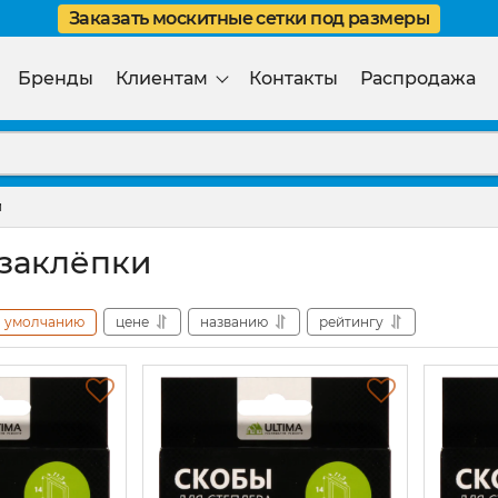
Заказать москитные сетки под размеры
Бренды
Клиентам
Контакты
Распродажа
и
 заклёпки
умолчанию
цене
названию
рейтингу