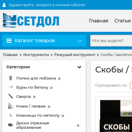
Здравствуйте,
войдите в личный кабинет
Главная
Статьи
Каталог товаров
Главная
Инструменты
Режущий инструмент
Скобы / заклёпк
Категории
Скобы /
Пилки для лобзика
Сортировать по:
Буры пo бетону
Сверла
Ножи / лезвие
Ножницы по металлу
Диски отрезные
абразивные