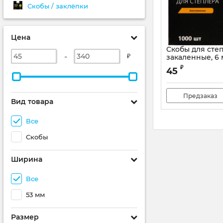
Скобы / заклёпки
Цена
Скобы для степ
-
₽
закаленные, 6 
заостренные 10
₽
45
Предзаказ
Вид товара
Все
Скобы
Ширина
Все
53 мм
Размер