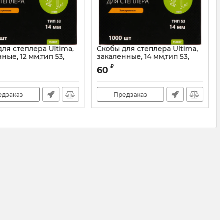
ля степлера Ultima,
Скобы для степлера Ultima,
ные, 12 мм,тип 53,
закаленные, 14 мм,тип 53,
енные 1000 шт.
заостренные 1000 шт.
₽
60
едзаказ
Предзаказ