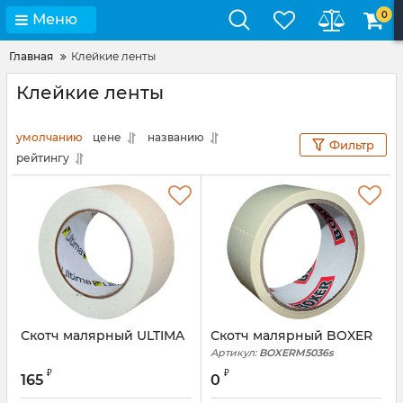
0
Меню
Главная
Клейкие ленты
Клейкие ленты
умолчанию
цене
названию
Фильтр
рейтингу
Скотч малярный ULTIMA
Скотч малярный BOXER
Артикул:
BOXERM5036s
₽
₽
165
0