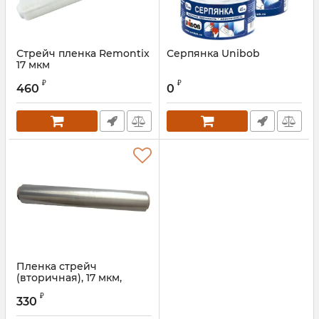
Стрейч пленка Remontix
Серпянка Unibob
17 мкм
₽
₽
460
0
Пленка стрейч
(вторичная), 17 мкм,
ширина 0,5 м, вес 1,5 кг (1
₽
упак. - 6 шт.)
330