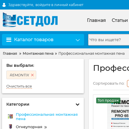
Здравствуйте,
войдите в личный кабинет
Главная
Статьи
Каталог товаров
Главная
Монтажная пена
Профессиональная монтажная пена
Вы выбрали:
Професс
REMONTIX
Сортировать по:
Очистить все
Топ продаж
Категории
Профессиональная монтажная
пена
Огнеупорная