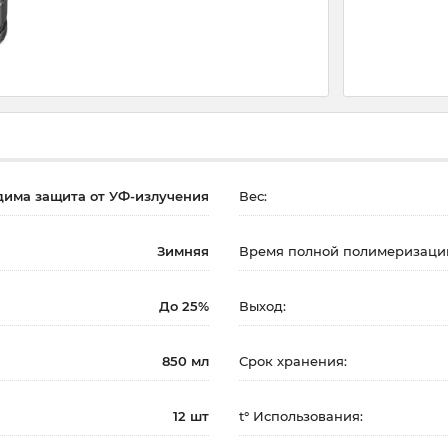
дима защита от УФ-излучения
Вес:
Зимняя
Время полной полимеризаци
До 25%
Выход:
850 мл
Срок хранения:
12 шт
t° Использования: