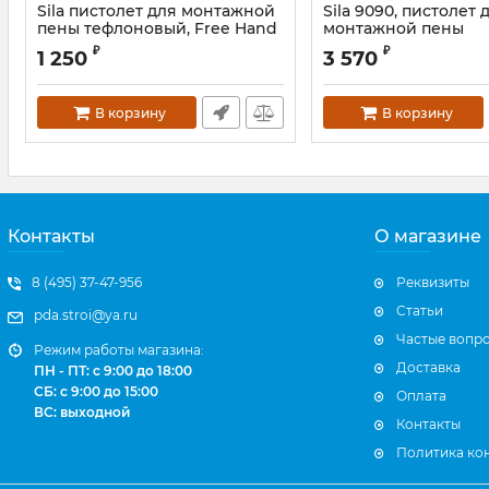
Sila пистолет для монтажной
Sila 9090, пистолет 
пены тефлоновый, Free Hand
монтажной пены
Артикул:
AM50-002S
₽
₽
1 250
3 570
В корзину
В корзину
Контакты
О магазине
8 (495) 37-47-956
Реквизиты
Статьи
pda.stroi@ya.ru
Частые вопр
Режим работы магазина:
Доставка
ПН - ПТ: с 9:00 до 18:00
СБ: с 9:00 до 15:00
Оплата
ВС: выходной
Контакты
Политика ко