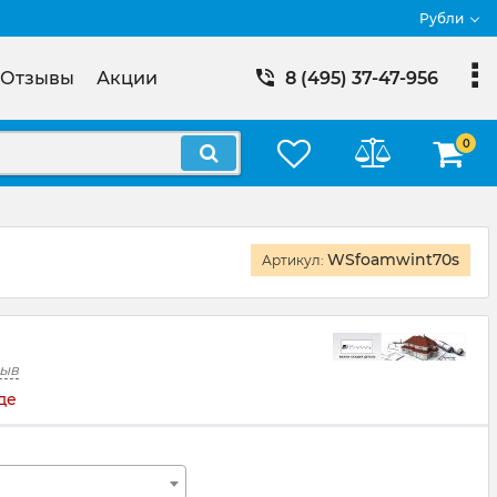
Рубли
Отзывы
Акции
8 (495) 37-47-956
0
WSfoamwint70s
Артикул:
зыв
де