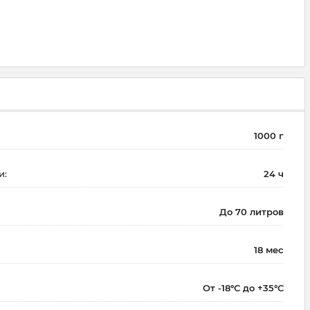
1000 г
и:
24 ч
До 70 литров
18 мес
От -18°С до +35°C