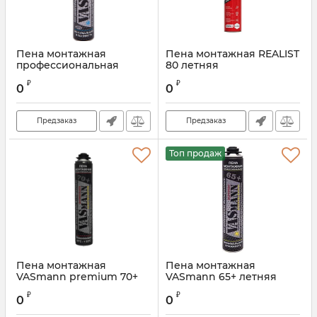
Пена монтажная
Пена монтажная REALIST
профессиональная
80 летняя
VASmann arctic 70+
Артикул:
REAL80RSS
₽
₽
зимняя, 1020 г
0
0
Предзаказ
Предзаказ
Топ продаж
Пена монтажная
Пена монтажная
VASmann premium 70+
VASmann 65+ летняя
летняя
₽
₽
0
0
Артикул:
PMVAS70L