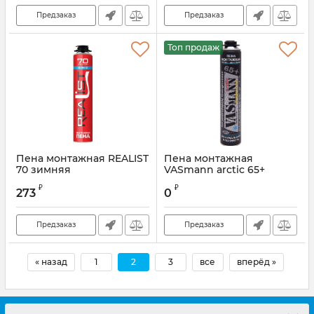
Предзаказ
Предзаказ
Топ продаж
Пена монтажная REALIST
Пена монтажная
70 зимняя
VASmann arctic 65+
зимняя
₽
₽
273
0
Артикул:
PMVAS65zup
Предзаказ
Предзаказ
« назад
1
2
3
все
вперёд »