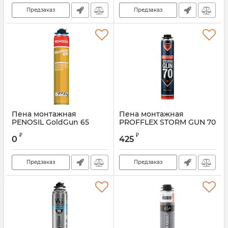
Предзаказ
Предзаказ
Пена монтажная
Пена монтажная
PENOSIL GoldGun 65
PROFFLEX STORM GUN 70
летняя
зимняя
₽
₽
0
425
Артикул:
A1251ZS
Предзаказ
Предзаказ